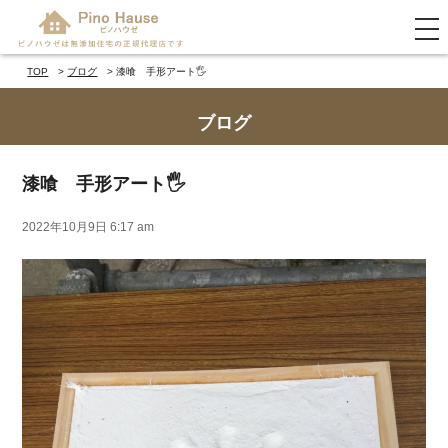
tog
nav
TOP
ブログ
漆喰 手形アート🖐
ブログ
漆喰 手形アート🖐
2022年10月9日 6:17 am